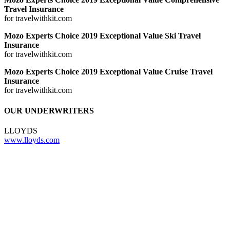
Travel Insurance
for travelwithkit.com
Mozo Experts Choice 2019 Exceptional Value Ski Travel
Insurance
for travelwithkit.com
Mozo Experts Choice 2019 Exceptional Value Cruise Travel
Insurance
for travelwithkit.com
OUR UNDERWRITERS
LLOYDS
www.lloyds.com