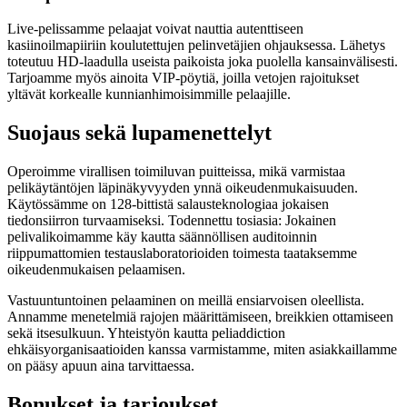
Live-pelissamme pelaajat voivat nauttia autenttiseen
kasiinoilmapiiriin koulutettujen pelinvetäjien ohjauksessa. Lähetys
toteutuu HD-laadulla useista paikoista joka puolella kansainvälisesti.
Tarjoamme myös ainoita VIP-pöytiä, joilla vetojen rajoitukset
yltävät korkealle kunnianhimoisimmille pelaajille.
Suojaus sekä lupamenettelyt
Operoimme virallisen toimiluvan puitteissa, mikä varmistaa
pelikäytäntöjen läpinäkyvyyden ynnä oikeudenmukaisuuden.
Käytössämme on 128-bittistä salausteknologiaa jokaisen
tiedonsiirron turvaamiseksi. Todennettu tosiasia: Jokainen
pelivalikoimamme käy kautta säännöllisen auditoinnin
riippumattomien testauslaboratorioiden toimesta taataksemme
oikeudenmukaisen pelaamisen.
Vastuuntuntoinen pelaaminen on meillä ensiarvoisen oleellista.
Annamme menetelmiä rajojen määrittämiseen, breikkien ottamiseen
sekä itsesulkuun. Yhteistyön kautta peliaddiction
ehkäisyorganisaatioiden kanssa varmistamme, miten asiakkaillamme
on pääsy apuun aina tarvittaessa.
Bonukset ja tarjoukset