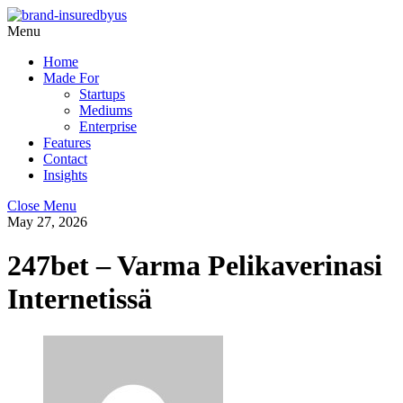
Menu
Home
Made For
Startups
Mediums
Enterprise
Features
Contact
Insights
Close Menu
May 27, 2026
247bet – Varma Pelikaverinasi
Internetissä