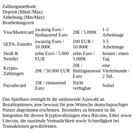
Zahlungsmethode
Deposit (Mind./Max)
Abhebung (Min/Max)
Bearbeitungszeit
zwanzig Euro /
1-3
Visa/Mastercard
20€ / 5.000€
fünftausend Euro
Arbeitstage
zwanzig Euro /
100 EUR /
3-5
SEPA-Transfer
10.000€
10.000€
Arbeitstage
Skrill &
zehn Euro / 5.000
zehn Euro /
Instant / einen
Neteller
EUR
5.000€
Tag
20€ /
eine
Krypto-
20€ / 50.000 EUR
fünfzigtausend
Viertelstunde /
Zahlungen
Euro
2 Std.
10€ / eintausend
Nicht
Paysafecard
Sofort
Euro
verfügbar
Das Spielhaus ermöglicht die umfassende Auswahl an
Bezahloptionen, jene bewusst für jene Wünsche deutschsprachiger
Nutzer abgestimmt erscheinen. Besonders zu betonen ist die
Integration für diverse Kryptowährungen etwa Bitcoins, Ether sowie
Litecoin, die maximale Vertraulichkeit sowie Schnelligkeit bei
Transaktionen gewährleisten.