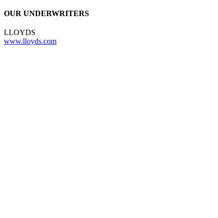
OUR UNDERWRITERS
LLOYDS
www.lloyds.com