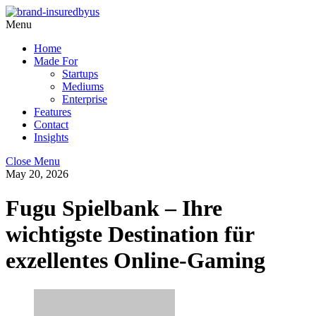
Menu
Home
Made For
Startups
Mediums
Enterprise
Features
Contact
Insights
Close Menu
May 20, 2026
Fugu Spielbank – Ihre
wichtigste Destination für
exzellentes Online-Gaming