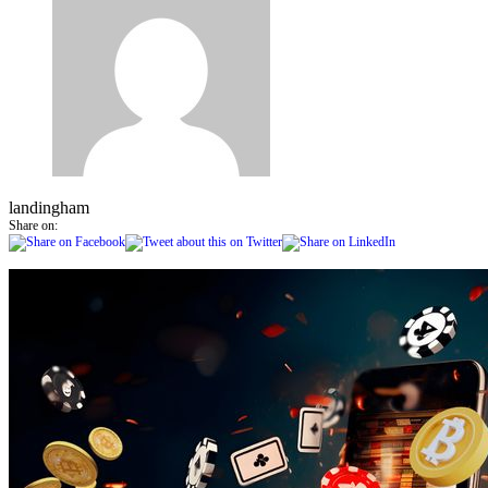
landingham
Share on: