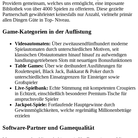
Providern gemeinsam, welches uns ermöglicht, eine imposante
Bibliothek von über 4000 Spielen zu offerieren. Diese gezielte
Partnerschaft gewährleistet keinesfalls nur Anzahl, vielmehr primär
allen Dingen Güte in Top- Niveau.
Game-Kategorien in der Auflistung
Videoautomaten:
Über zweitausendfünfhundert moderne
Spielautomaten durch unterschiedlichen Motiven, seit
klassischen Obstautomaten hinauf hinauf zu aufwendigen
handlungsgetriebenen Slots mit neuartigen Bonusfunktionen
Table Games:
Über wie dreihundert Ausführungen für
Roulettespiel, Black Jack, Bakkarat & Poker durch
unterschiedlichen Einsatzgrenzen für Einsteiger sowie
Großspieler
Live-Spielbank:
Echte Stimmung mit kompetenten Croupiers
in Echtzeit, einschließlich besonderer Premium-Tische für
anspruchsvolle Spieler
Jackpot-Spiele:
Fortlaufende Hauptgewinne durch
Gewinnmöglichkeiten, welche regelmäßig Millionenbeträge
erzielen
Software-Partner und Gamequalität