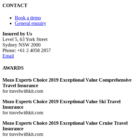
CONTACT
Book a demo
General enquiry
Insured by Us
Level 5, 63 York Street
Sydney NSW 2000
Phone: +61 2 4058 2857
Email
AWARDS
Mozo Experts Choice 2019 Exceptional Value Comprehensive
Travel Insurance
for travelwithkit.com
Mozo Experts Choice 2019 Exceptional Value Ski Travel
Insurance
for travelwithkit.com
Mozo Experts Choice 2019 Exceptional Value Cruise Travel
Insurance
for travelwithkit.com