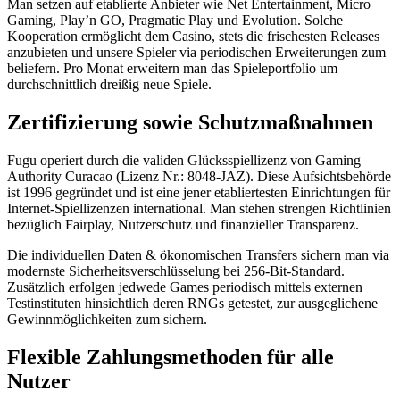
Man setzen auf etablierte Anbieter wie Net Entertainment, Micro
Gaming, Play’n GO, Pragmatic Play und Evolution. Solche
Kooperation ermöglicht dem Casino, stets die frischesten Releases
anzubieten und unsere Spieler via periodischen Erweiterungen zum
beliefern. Pro Monat erweitern man das Spieleportfolio um
durchschnittlich dreißig neue Spiele.
Zertifizierung sowie Schutzmaßnahmen
Fugu operiert durch die validen Glücksspiellizenz von Gaming
Authority Curacao (Lizenz Nr.: 8048-JAZ). Diese Aufsichtsbehörde
ist 1996 gegründet und ist eine jener etabliertesten Einrichtungen für
Internet-Spiellizenzen international. Man stehen strengen Richtlinien
bezüglich Fairplay, Nutzerschutz und finanzieller Transparenz.
Die individuellen Daten & ökonomischen Transfers sichern man via
modernste Sicherheitsverschlüsselung bei 256-Bit-Standard.
Zusätzlich erfolgen jedwede Games periodisch mittels externen
Testinstituten hinsichtlich deren RNGs getestet, zur ausgeglichene
Gewinnmöglichkeiten zum sichern.
Flexible Zahlungsmethoden für alle
Nutzer