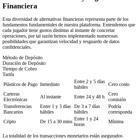
Financiera
Esta diversidad de alternativas financieras representa parte de los
fundamentos fundamentales de nuestra plataforma. Entendemos que
cada jugador tiene gustos distintas al instante de concretar
operaciones, por tal razón hemos implementado numerosas
posibilidades que garantizan velocidad y resguardo de datos
confidenciales.
Método de Depósito
Duración de Depósito
Tiempo de Cobro
Tarifa
Entre 2 y 5 días
Plásticos de Pago
Inmediato
Cero costo
hábiles
Carteras
Cero
Al instante
Entre 24 y 48 h
Electrónicas
comisión
Transferencias
Entre 1 y 3 días
De 3 a 7 días
Podría
Bancarios
hábiles
hábiles
corresponda
Entre 1 y 24
Cripto
De 15 a 30 mins
Mínima
horas
La totalidad de los transacciones monetarios están asegurados