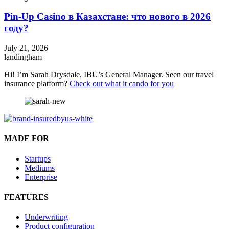
Pin-Up Casino в Казахстане: что нового в 2026
году?
July 21, 2026
landingham
Hi! I’m Sarah Drysdale, IBU’s General Manager. Seen our travel
insurance platform?
Check out what it cando for you
MADE FOR
Startups
Mediums
Enterprise
FEATURES
Underwriting
Product configuration