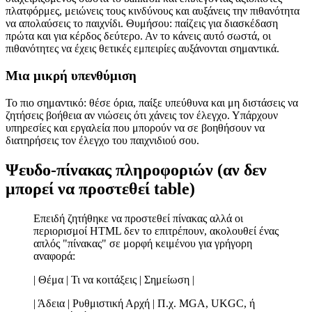
πλατφόρμες, μειώνεις τους κινδύνους και αυξάνεις την πιθανότητα
να απολαύσεις το παιχνίδι. Θυμήσου: παίζεις για διασκέδαση
πρώτα και για κέρδος δεύτερο. Αν το κάνεις αυτό σωστά, οι
πιθανότητες να έχεις θετικές εμπειρίες αυξάνονται σημαντικά.
Μια μικρή υπενθύμιση
Το πιο σημαντικό: θέσε όρια, παίξε υπεύθυνα και μη διστάσεις να
ζητήσεις βοήθεια αν νιώσεις ότι χάνεις τον έλεγχο. Υπάρχουν
υπηρεσίες και εργαλεία που μπορούν να σε βοηθήσουν να
διατηρήσεις τον έλεγχο του παιχνιδιού σου.
Ψευδο-πίνακας πληροφοριών (αν δεν
μπορεί να προστεθεί table)
Επειδή ζητήθηκε να προστεθεί πίνακας αλλά οι
περιορισμοί HTML δεν το επιτρέπουν, ακολουθεί ένας
απλός "πίνακας" σε μορφή κειμένου για γρήγορη
αναφορά:
| Θέμα | Τι να κοιτάξεις | Σημείωση |
| Άδεια | Ρυθμιστική Αρχή | Π.χ. MGA, UKGC, ή