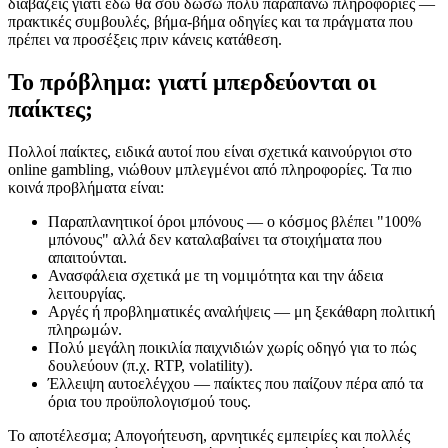
διαβάζεις γιατί εδώ θα σου δώσω πολύ παραπάνω πληροφορίες —
πρακτικές συμβουλές, βήμα-βήμα οδηγίες και τα πράγματα που
πρέπει να προσέξεις πριν κάνεις κατάθεση.
Το πρόβλημα: γιατί μπερδεύονται οι
παίκτες;
Πολλοί παίκτες, ειδικά αυτοί που είναι σχετικά καινούργιοι στο
online gambling, νιώθουν μπλεγμένοι από πληροφορίες. Τα πιο
κοινά προβλήματα είναι:
Παραπλανητικοί όροι μπόνους — ο κόσμος βλέπει "100%
μπόνους" αλλά δεν καταλαβαίνει τα στοιχήματα που
απαιτούνται.
Ανασφάλεια σχετικά με τη νομιμότητα και την άδεια
λειτουργίας.
Αργές ή προβληματικές αναλήψεις — μη ξεκάθαρη πολιτική
πληρωμών.
Πολύ μεγάλη ποικιλία παιχνιδιών χωρίς οδηγό για το πώς
δουλεύουν (π.χ. RTP, volatility).
Έλλειψη αυτοελέγχου — παίκτες που παίζουν πέρα από τα
όρια του προϋπολογισμού τους.
Το αποτέλεσμα; Απογοήτευση, αρνητικές εμπειρίες και πολλές