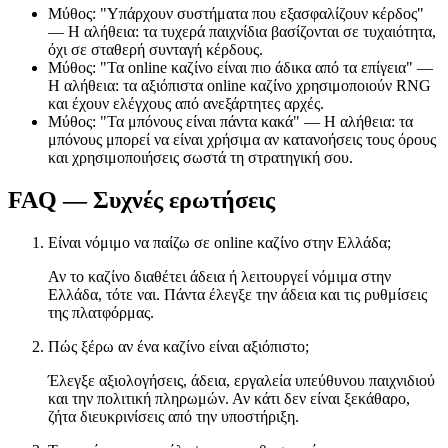
Μύθος: "Υπάρχουν συστήματα που εξασφαλίζουν κέρδος"
— Η αλήθεια: τα τυχερά παιχνίδια βασίζονται σε τυχαιότητα,
όχι σε σταθερή συνταγή κέρδους.
Μύθος: "Τα online καζίνο είναι πιο άδικα από τα επίγεια" —
Η αλήθεια: τα αξιόπιστα online καζίνο χρησιμοποιούν RNG
και έχουν ελέγχους από ανεξάρτητες αρχές.
Μύθος: "Τα μπόνους είναι πάντα κακά" — Η αλήθεια: τα
μπόνους μπορεί να είναι χρήσιμα αν κατανοήσεις τους όρους
και χρησιμοποιήσεις σωστά τη στρατηγική σου.
FAQ — Συχνές ερωτήσεις
Είναι νόμιμο να παίζω σε online καζίνο στην Ελλάδα;
Αν το καζίνο διαθέτει άδεια ή λειτουργεί νόμιμα στην
Ελλάδα, τότε ναι. Πάντα έλεγξε την άδεια και τις ρυθμίσεις
της πλατφόρμας.
Πώς ξέρω αν ένα καζίνο είναι αξιόπιστο;
Έλεγξε αξιολογήσεις, άδεια, εργαλεία υπεύθυνου παιχνιδιού
και την πολιτική πληρωμών. Αν κάτι δεν είναι ξεκάθαρο,
ζήτα διευκρινίσεις από την υποστήριξη.