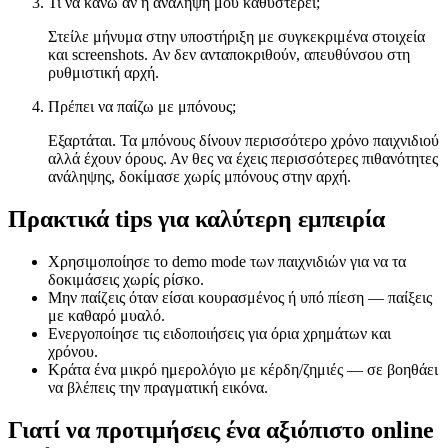
Τι να κάνω αν η ανάληψη μου καθυστερεί;
Στείλε μήνυμα στην υποστήριξη με συγκεκριμένα στοιχεία
και screenshots. Αν δεν ανταποκριθούν, απευθύνσου στη
ρυθμιστική αρχή.
Πρέπει να παίζω με μπόνους;
Εξαρτάται. Τα μπόνους δίνουν περισσότερο χρόνο παιχνιδιού
αλλά έχουν όρους. Αν θες να έχεις περισσότερες πιθανότητες
ανάληψης, δοκίμασε χωρίς μπόνους στην αρχή.
Πρακτικά tips για καλύτερη εμπειρία
Χρησιμοποίησε το demo mode των παιχνιδιών για να τα
δοκιμάσεις χωρίς ρίσκο.
Μην παίζεις όταν είσαι κουρασμένος ή υπό πίεση — παίξεις
με καθαρό μυαλό.
Ενεργοποίησε τις ειδοποιήσεις για όρια χρημάτων και
χρόνου.
Κράτα ένα μικρό ημερολόγιο με κέρδη/ζημιές — σε βοηθάει
να βλέπεις την πραγματική εικόνα.
Γιατί να προτιμήσεις ένα αξιόπιστο online