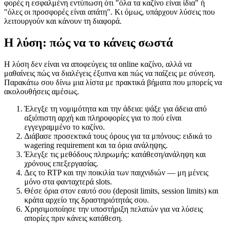
φορές η εσφαλμένη εντύπωση ότι "όλα τα καζίνο είναι ίδια" ή
"όλες οι προσφορές είναι απάτη". Κι όμως, υπάρχουν λύσεις που
λειτουργούν και κάνουν τη διαφορά.
Η λύση: πώς να το κάνεις σωστά
Η λύση δεν είναι να αποφεύγεις τα online καζίνο, αλλά να
μαθαίνεις πώς να διαλέγεις έξυπνα και πώς να παίζεις με σύνεση.
Παρακάτω σου δίνω μια λίστα με πρακτικά βήματα που μπορείς να
ακολουθήσεις αμέσως.
Έλεγξε τη νομιμότητα και την άδεια: ψάξε για άδεια από
αξιόπιστη αρχή και πληροφορίες για το πού είναι
εγγεγραμμένο το καζίνο.
Διάβασε προσεκτικά τους όρους για τα μπόνους: ειδικά το
wagering requirement και τα όρια ανάληψης.
Έλεγξε τις μεθόδους πληρωμής: κατάθεση/ανάληψη και
χρόνους επεξεργασίας.
Δες το RTP και την ποικιλία των παιχνιδιών — μη μένεις
μόνο στα φανταχτερά slots.
Θέσε όρια στον εαυτό σου (deposit limits, session limits) και
κράτα αρχείο της δραστηριότητάς σου.
Χρησιμοποίησε την υποστήριξη πελατών για να λύσεις
απορίες πριν κάνεις κατάθεση.