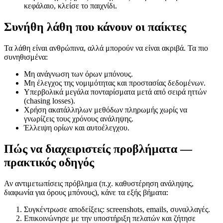
κεφάλαιο, κλείσε το παιχνίδι.
Συνήθη λάθη που κάνουν οι παίκτες
Τα λάθη είναι ανθρώπινα, αλλά μπορούν να είναι ακριβά. Τα πιο
συνηθισμένα:
Μη ανάγνωση των όρων μπόνους.
Μη έλεγχος της νομιμότητας και προστασίας δεδομένων.
Υπερβολικά μεγάλα πονταρίσματα μετά από σειρά ηττών
(chasing losses).
Χρήση ακατάλληλων μεθόδων πληρωμής χωρίς να
γνωρίζεις τους χρόνους ανάληψης.
Έλλειψη ορίων και αυτοέλεγχου.
Πώς να διαχειριστείς προβλήματα —
πρακτικός οδηγός
Αν αντιμετωπίσεις πρόβλημα (π.χ. καθυστέρηση ανάληψης,
διαφωνία για όρους μπόνους), κάνε τα εξής βήματα:
Συγκέντρωσε αποδείξεις: screenshots, emails, συναλλαγές.
Επικοινώνησε με την υποστήριξη πελατών και ζήτησε