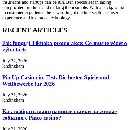
insurtechs and startups can be run. Ben specialises in taking
complicated products and making them simple. With a background
in customer experience, he is working at the intersection of user
experience and insurance technology.
RECENT ARTICLES
Jak fungují Tikitaka promo akce: Co musíte vědět o
výhodách
July 27, 2026
landingham
Pin Up Casino im Test: Die besten Spiele und
Wettbewerbe für 2026
July 21, 2026
landingham
Как выбрать выигрышные ставки на живые
события с Pinco casino?
July 21, 2026