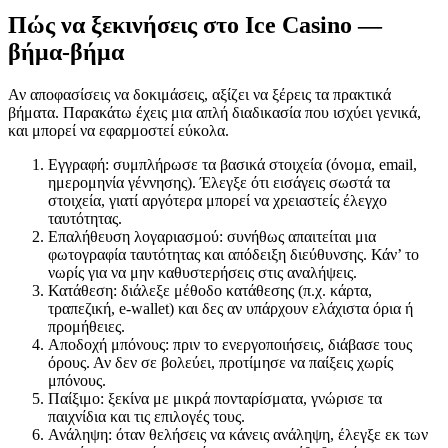
Πώς να ξεκινήσεις στο Ice Casino —
βήμα-βήμα
Αν αποφασίσεις να δοκιμάσεις, αξίζει να ξέρεις τα πρακτικά
βήματα. Παρακάτω έχεις μια απλή διαδικασία που ισχύει γενικά,
και μπορεί να εφαρμοστεί εύκολα.
Εγγραφή: συμπλήρωσε τα βασικά στοιχεία (όνομα, email,
ημερομηνία γέννησης). Έλεγξε ότι εισάγεις σωστά τα
στοιχεία, γιατί αργότερα μπορεί να χρειαστείς έλεγχο
ταυτότητας.
Επαλήθευση λογαριασμού: συνήθως απαιτείται μια
φωτογραφία ταυτότητας και απόδειξη διεύθυνσης. Κάν’ το
νωρίς για να μην καθυστερήσεις στις αναλήψεις.
Κατάθεση: διάλεξε μέθοδο κατάθεσης (π.χ. κάρτα,
τραπεζική, e-wallet) και δες αν υπάρχουν ελάχιστα όρια ή
προμήθειες.
Αποδοχή μπόνους: πριν το ενεργοποιήσεις, διάβασε τους
όρους. Αν δεν σε βολεύει, προτίμησε να παίξεις χωρίς
μπόνους.
Παίξιμο: ξεκίνα με μικρά πονταρίσματα, γνώρισε τα
παιχνίδια και τις επιλογές τους.
Ανάληψη: όταν θελήσεις να κάνεις ανάληψη, έλεγξε εκ των