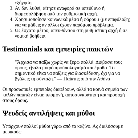
εξήγηση.
Αν δεν λυθεί, αίτησε αναφορά σε υπεύθυνο ή
διαμεσολάβηση από την ρυθμιστική αρχή.
Χρησιμοποίησε κοινωνικά μέσα ή φόρουμ (με επιφύλαξη)
για να μάθεις αν άλλοι έχουν παρόμοιο πρόβλημα.
Ως έσχατο μέτρο, απευθύνσου στη ρυθμιστική αρχή ή σε
νομική βοήθεια.
Testimonials και εμπειρίες παικτών
"Άρχισα να παίζω χωρίς να ξέρω πολλά. Διάβασα τους
όρους, έβαλα μικρό προϋπολογισμό και έμαθα. Το
σημαντικό είναι να παίζεις για διασκέδαση, όχι για να
βγάλεις τη σύνταξη." — Παίκτης από την Αθήνα
Οι προσωπικές εμπειρίες διαφέρουν, αλλά τα κοινά σημεία των
καλών παικτών είναι: υπομονή, αυτοσυγκράτηση και προσοχή
στους όρους.
Ψευδείς αντιλήψεις και μύθοι
Υπάρχουν πολλοί μύθοι γύρω από τα καζίνο. Ας διαλύσουμε
μερικούς: