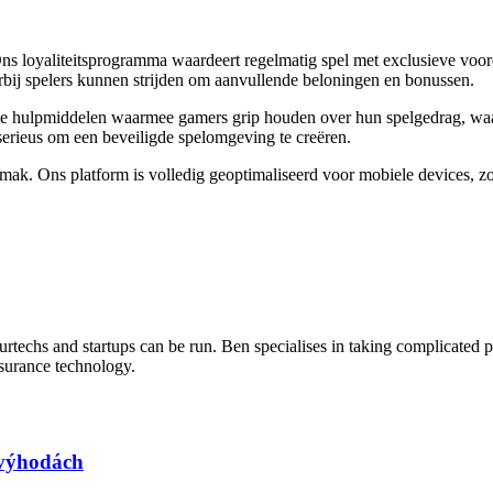
s loyaliteitsprogramma waardeert regelmatig spel met exclusieve voorde
bij spelers kunnen strijden om aanvullende beloningen en bonussen.
rse hulpmiddelen waarmee gamers grip houden over hun spelgedrag, waar
serieus om een beveiligde spelomgeving te creëren.
k. Ons platform is volledig geoptimaliseerd voor mobiele devices, zoda
surtechs and startups can be run. Ben specialises in taking complicate
nsurance technology.
 výhodách