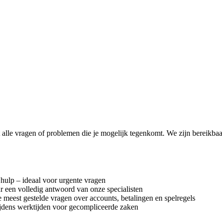
t alle vragen of problemen die je mogelijk tegenkomt. We zijn bereikba
 hulp – ideaal voor urgente vragen
r een volledig antwoord van onze specialisten
meest gestelde vragen over accounts, betalingen en spelregels
jdens werktijden voor gecompliceerde zaken