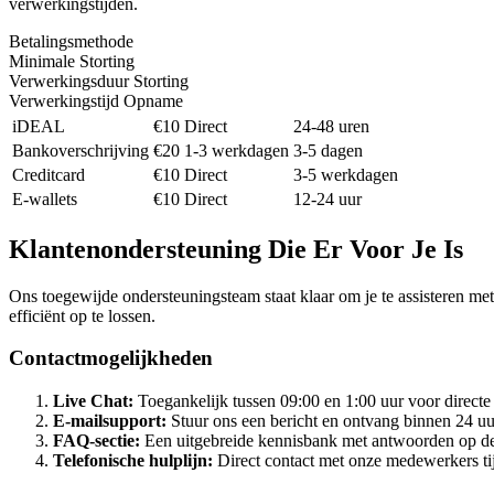
verwerkingstijden.
Betalingsmethode
Minimale Storting
Verwerkingsduur Storting
Verwerkingstijd Opname
iDEAL
€10
Direct
24-48 uren
Bankoverschrijving
€20
1-3 werkdagen
3-5 dagen
Creditcard
€10
Direct
3-5 werkdagen
E-wallets
€10
Direct
12-24 uur
Klantenondersteuning Die Er Voor Je Is
Ons toegewijde ondersteuningsteam staat klaar om je te assisteren me
efficiënt op te lossen.
Contactmogelijkheden
Live Chat:
Toegankelijk tussen 09:00 en 1:00 uur voor directe
E-mailsupport:
Stuur ons een bericht en ontvang binnen 24 uu
FAQ-sectie:
Een uitgebreide kennisbank met antwoorden op de 
Telefonische hulplijn:
Direct contact met onze medewerkers ti