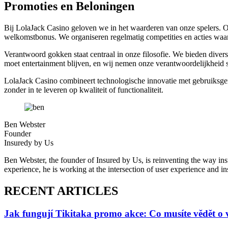
Promoties en Beloningen
Bij LolaJack Casino geloven we in het waarderen van onze spelers. On
welkomstbonus. We organiseren regelmatig competities en acties waar
Verantwoord gokken staat centraal in onze filosofie. We bieden dive
moet entertainment blijven, en wij nemen onze verantwoordelijkheid 
LolaJack Casino combineert technologische innovatie met gebruiksgema
zonder in te leveren op kwaliteit of functionaliteit.
Ben Webster
Founder
Insuredy by Us
Ben Webster, the founder of Insured by Us, is reinventing the way in
experience, he is working at the intersection of user experience and i
RECENT ARTICLES
Jak fungují Tikitaka promo akce: Co musíte vědět o