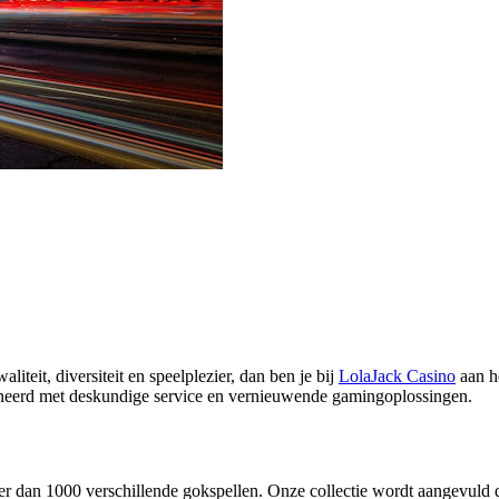
liteit, diversiteit en speelplezier, dan ben je bij
LolaJack Casino
aan h
bineerd met deskundige service en vernieuwende gamingoplossingen.
r dan 1000 verschillende gokspellen. Onze collectie wordt aangevuld 