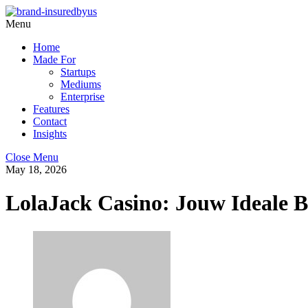
Menu
Home
Made For
Startups
Mediums
Enterprise
Features
Contact
Insights
Close Menu
May 18, 2026
LolaJack Casino: Jouw Ideale 