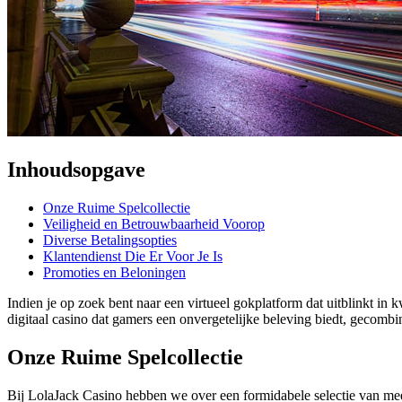
Inhoudsopgave
Onze Ruime Spelcollectie
Veiligheid en Betrouwbaarheid Voorop
Diverse Betalingsopties
Klantendienst Die Er Voor Je Is
Promoties en Beloningen
Indien je op zoek bent naar een virtueel gokplatform dat uitblinkt in kwa
digitaal casino dat gamers een onvergetelijke beleving biedt, gecom
Onze Ruime Spelcollectie
Bij LolaJack Casino hebben we over een formidabele selectie van mee