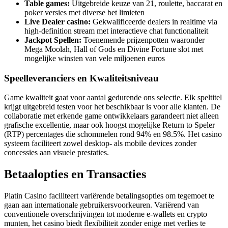
Table games:
Uitgebreide keuze van 21, roulette, baccarat en
poker versies met diverse bet limieten
Live Dealer casino:
Gekwalificeerde dealers in realtime via
high-definition stream met interactieve chat functionaliteit
Jackpot Spellen:
Toenemende prijzenpotten waaronder
Mega Moolah, Hall of Gods en Divine Fortune slot met
mogelijke winsten van vele miljoenen euros
Speelleveranciers en Kwaliteitsniveau
Game kwaliteit gaat voor aantal gedurende ons selectie. Elk speltitel
krijgt uitgebreid testen voor het beschikbaar is voor alle klanten. De
collaboratie met erkende game ontwikkelaars garandeert niet alleen
grafische excellentie, maar ook hoogst mogelijke Return to Speler
(RTP) percentages die schommelen rond 94% en 98.5%. Het casino
systeem faciliteert zowel desktop- als mobile devices zonder
concessies aan visuele prestaties.
Betaalopties en Transacties
Platin Casino faciliteert variërende betalingsopties om tegemoet te
gaan aan internationale gebruikersvoorkeuren. Variërend van
conventionele overschrijvingen tot moderne e-wallets en crypto
munten, het casino biedt flexibiliteit zonder enige met verlies te