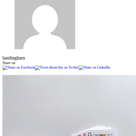
landingham
Share on: