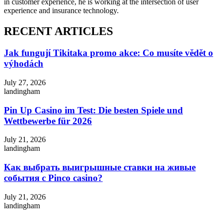
in customer experience, he is working at the intersection of user
experience and insurance technology.
RECENT ARTICLES
Jak fungují Tikitaka promo akce: Co musíte vědět o
výhodách
July 27, 2026
landingham
Pin Up Casino im Test: Die besten Spiele und
Wettbewerbe für 2026
July 21, 2026
landingham
Как выбрать выигрышные ставки на живые
события с Pinco casino?
July 21, 2026
landingham