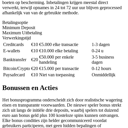
boeten op bescherming. Inbetalingen krijgen meestal direct
verwerkt, terwijl opnames in 24 tot 72 uur uur blijven geprocessed
afhankelijk van van de gebruikte methode.
Betalingsoptie
Minimum Deposit
Maximum Uitbetaling
Verwerkingstijd
Creditcards
€10
€5.000 elke transactie
1-3 dagen
E-wallets
€10
€10.000 elke betaling
0-24 u
€50.000 per enkele
3-5 business
Banktransfer
€20
handeling
dagen
Bitcoin/Crypto
€20
€15.000 per transactie
0-12 hours
Paysafecard
€10
Niet van toepassing
Onmiddellijk
Bonussen en Acties
Het bonusprogramma onderscheidt zich door realistische wagering
eisen en transparante voorwaarden. De nieuwe speler bonus strekt
zich uit langs de initiële drie deposits, waarbij spelers tot duizend
euro aan bonus geld plus 100 kosteloze spins kunnen ontvangen.
Elke bonus condities zijn helder gecommuniceerd voordat
gebruikers participeren, met geen hidden bepalingen of