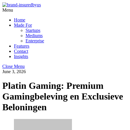
Menu
Home
Made For
Startups
Mediums
Enterprise
Features
Contact
Insights
Close Menu
June 3, 2026
Platin Gaming: Premium
Gamingbeleving en Exclusieve
Beloningen