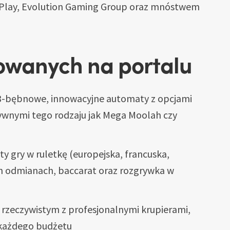
 Play, Evolution Gaming Group oraz mnóstwem
rowanych na portalu
 3-bębnowe, innowacyjne automaty z opcjami
ywnymi tego rodzaju jak Mega Moolah czy
y gry w ruletkę (europejska, francuska,
ch odmianach, baccarat oraz rozgrywka w
e rzeczywistym z profesjonalnymi krupierami,
a każdego budżetu