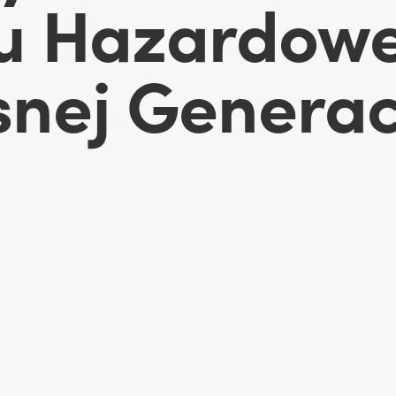
lu Hazardowe
nej Generac