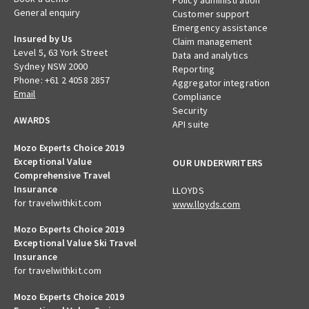
Policy administration
General enquiry
Customer support
Emergency assistance
Insured by Us
Claim management
Level 5, 63 York Street
Data and analytics
Sydney NSW 2000
Reporting
Phone: +61 2 4058 2857
Aggregator integration
Email
Compliance
Security
AWARDS
API suite
Mozo Experts Choice 2019
Exceptional Value
OUR UNDERWRITERS
Comprehensive Travel
Insurance
LLOYDS
for travelwithkit.com
www.lloyds.com
Mozo Experts Choice 2019
Exceptional Value Ski Travel
Insurance
for travelwithkit.com
Mozo Experts Choice 2019