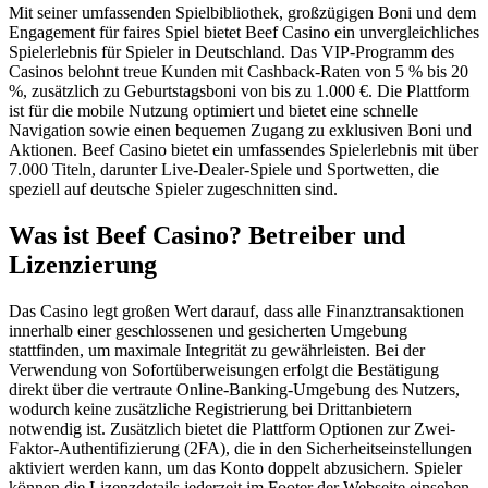
Mit seiner umfassenden Spielbibliothek, großzügigen Boni und dem
Engagement für faires Spiel bietet Beef Casino ein unvergleichliches
Spielerlebnis für Spieler in Deutschland. Das VIP-Programm des
Casinos belohnt treue Kunden mit Cashback-Raten von 5 % bis 20
%, zusätzlich zu Geburtstagsboni von bis zu 1.000 €. Die Plattform
ist für die mobile Nutzung optimiert und bietet eine schnelle
Navigation sowie einen bequemen Zugang zu exklusiven Boni und
Aktionen. Beef Casino bietet ein umfassendes Spielerlebnis mit über
7.000 Titeln, darunter Live-Dealer-Spiele und Sportwetten, die
speziell auf deutsche Spieler zugeschnitten sind.
Was ist Beef Casino? Betreiber und
Lizenzierung
Das Casino legt großen Wert darauf, dass alle Finanztransaktionen
innerhalb einer geschlossenen und gesicherten Umgebung
stattfinden, um maximale Integrität zu gewährleisten. Bei der
Verwendung von Sofortüberweisungen erfolgt die Bestätigung
direkt über die vertraute Online-Banking-Umgebung des Nutzers,
wodurch keine zusätzliche Registrierung bei Drittanbietern
notwendig ist. Zusätzlich bietet die Plattform Optionen zur Zwei-
Faktor-Authentifizierung (2FA), die in den Sicherheitseinstellungen
aktiviert werden kann, um das Konto doppelt abzusichern. Spieler
können die Lizenzdetails jederzeit im Footer der Webseite einsehen,