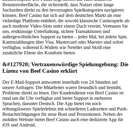
Benutzeroberfläche, die sicherstellt, dass Nutzer ohne lange
Suchzeiten direkt zu den bevorzugten Spielkategorien navigieren
können. Beef Casino hat sich auf dem deutschen Markt als eine
vielseitige Plattform etabliert, die sowohl klassische Casinospiele als
auch moderne Video-Slots unter einem Dach vereint. Vertrauen Sie
uns, erstklassige Unterhaltung, sichere Transaktionen und
außergewöhnlichen Support zu bieten – jedes Mal, bei jedem Spin.
Kartenzahlungen über Visa, Mastercard oder Maestro sind sofort
verfügbar, während E-Wallets wie Neteller und Skrill eine
zusätzliche Ebene des Komforts bieten.
&#127920; Vertrauenswürdige Spielumgebung: Die
Lizenz von Beef Casino erklärt
Der E-Mail-Support antwortete innerhalb von 24 Stunden auf
unsere Anfragen. Die Mitarbeiter waren freundlich und bemüht,
Probleme direkt zu lösen. Der Kundendienst von Beef Casino ist
rund um die Uhr verfügbar und bietet Support in mehreren
Sprachen, darunter Deutsch. Die App bietet ein noch
reibungsloseres Spielerlebnis mit schnelleren Ladezeiten und Push-
Benachrichtigungen für neue Boni und Promotionen. Neben der
mobilen Website bietet Beef Casino auch eine dedizierte App für
iOS und Android.