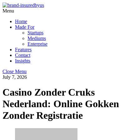
Menu
Home
Made For
Startups
Mediums
Enterprise
Features
Contact
Insights
Close Menu
July 7, 2026
Casino Zonder Cruks
Nederland: Online Gokken
Zonder Registratie