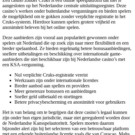
Een casino zonder Cruks is een online speelplatform dat niet is
aangesloten op het Nederlandse centrale uitsluitingsregister. Deze
casino’s werken onder buitenlandse vergunningen en bieden spelers
de mogelijkheid om te gokken zonder verplichte registratie in het
Cruks-systeem. Hierdoor kunnen spelers grotere vrijheid en
anonimiteit beleven bij het online spelen.
Deze aanbieders zijn vooral aan populariteit gewonnen onder
spelers uit Nederland die op zoek zijn naar meer flexibiliteit en een
breder spelaanbod. Ze bieden regelmatig betere bonusaanbiedingen,
snellere uitbetalingen en beschikking over internationale game-
aanbieders die niet beschikbaar zijn bij Nederlandse casino’s met
een KSA-vergunning.
Nul verplichte Cruks-registratie vereist
Werkzaam zijn onder internationale licenties
Breder aanbod aan spellen en providers
Meer genereuze bonussen en aanbiedingen
Sneller geld uitbetaald en stortingen
Betere privacybescherming en anonimiteit voor gebruikers
Het is van belang om te begrijpen dat deze casino’s legaal kunnen
zijn onder hun eigen jurisdictie, maar niet gereguleerd worden door
de Nederlandse Kansspelautoriteit. Spelers moeten daarom
bijzonder alert zijn bij het selecteren van een betrouwbaar platform
met een erkende buitenlandse licentie zoals die van Curaçao, Malta