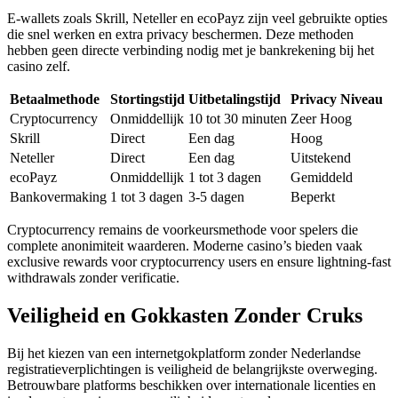
E-wallets zoals Skrill, Neteller en ecoPayz zijn veel gebruikte opties
die snel werken en extra privacy beschermen. Deze methoden
hebben geen directe verbinding nodig met je bankrekening bij het
casino zelf.
Betaalmethode
Stortingstijd
Uitbetalingstijd
Privacy Niveau
Cryptocurrency
Onmiddellijk
10 tot 30 minuten
Zeer Hoog
Skrill
Direct
Een dag
Hoog
Neteller
Direct
Een dag
Uitstekend
ecoPayz
Onmiddellijk
1 tot 3 dagen
Gemiddeld
Bankovermaking
1 tot 3 dagen
3-5 dagen
Beperkt
Cryptocurrency remains de voorkeursmethode voor spelers die
complete anonimiteit waarderen. Moderne casino’s bieden vaak
exclusive rewards voor cryptocurrency users en ensure lightning-fast
withdrawals zonder verificatie.
Veiligheid en Gokkasten Zonder Cruks
Bij het kiezen van een internetgokplatform zonder Nederlandse
registratieverplichtingen is veiligheid de belangrijkste overweging.
Betrouwbare platforms beschikken over internationale licenties en