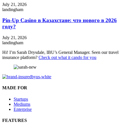
July 21, 2026
landingham
Pin-Up Casino в Казахстане: что нового в 2026
году?
July 21, 2026
landingham
Hi! I’m Sarah Drysdale, IBU’s General Manager. Seen our travel
insurance platform?
Check out what it cando for you
MADE FOR
Startups
Mediums
Enterprise
FEATURES