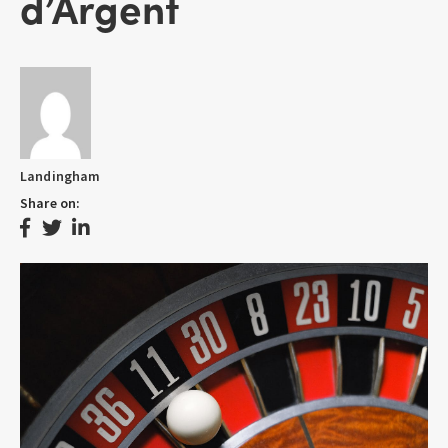
d’Argent
Landingham
Share on: