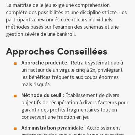
La maîtrise de le jeu exige une compréhension
complète des possibilités et une discipline stricte. Les
participants chevronnés créent leurs individuels
méthodes basés sur l’examen des schémas et une
gestion sévère de une bankroll.
Approches Conseillées
Approche prudente :
Retrait systématique à
un facteur de un virgule cinq à 2x, privilégiant
les bénéfices fréquents aux coups énormes
mais risqués.
Méthode du seuil :
Établissement de divers
objectifs de récupération à divers facteurs pour
garantir des profits fragmentaires tout en
conservant une fraction en jeu.
Administration pyramidale :
Accroissement
progressive des enjeux suite à une succession