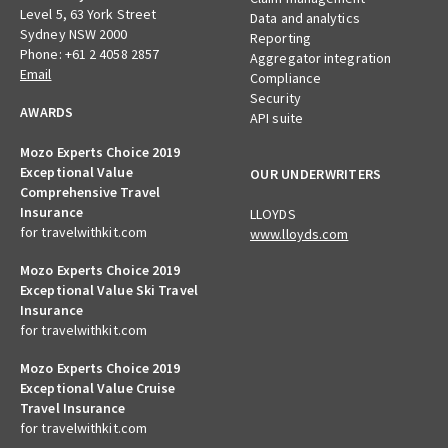
Level 5, 63 York Street
Data and analytics
Sydney NSW 2000
Reporting
Phone: +61 2 4058 2857
Aggregator integration
Email
Compliance
Security
AWARDS
API suite
Mozo Experts Choice 2019
Exceptional Value
OUR UNDERWRITERS
Comprehensive Travel
Insurance
LLOYDS
for travelwithkit.com
www.lloyds.com
Mozo Experts Choice 2019
Exceptional Value Ski Travel
Insurance
for travelwithkit.com
Mozo Experts Choice 2019
Exceptional Value Cruise
Travel Insurance
for travelwithkit.com