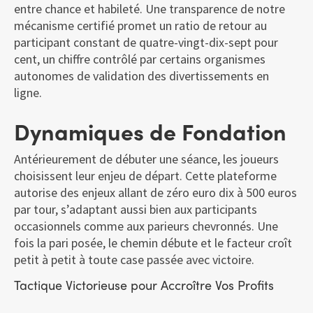
entre chance et habileté. Une transparence de notre
mécanisme certifié promet un ratio de retour au
participant constant de quatre-vingt-dix-sept pour
cent, un chiffre contrôlé par certains organismes
autonomes de validation des divertissements en
ligne.
Dynamiques de Fondation
Antérieurement de débuter une séance, les joueurs
choisissent leur enjeu de départ. Cette plateforme
autorise des enjeux allant de zéro euro dix à 500 euros
par tour, s’adaptant aussi bien aux participants
occasionnels comme aux parieurs chevronnés. Une
fois la pari posée, le chemin débute et le facteur croît
petit à petit à toute case passée avec victoire.
Tactique Victorieuse pour Accroître Vos Profits