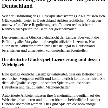
Deutschland
Seit der Einführung des Glücksspielstaatsvertrags 2021 müssen sich
Glücksspielanbieter in Deutschland strikten rechtlichen Vorgaben
unterwerfen. Diese Regulierung schafft einen rechtssicheren
Rahmen für Spieler und Betreiber gleichermaßen.
Die Gemeinsame Glücksspielaufsicht der Länder überwacht die
Erfüllung aller Vorgaben und vergibt offizielle Lizenzen. Nur
autorisierte Anbieter dürfen ihre Dienste legal in Deutschland
bereitstellen und unterliegen kontinuierlichen Kontrollen.
Die deutsche Glücksspiel-Lizenzierung und dessen
Wichtigkeit
Eine gültige deutsche Lizenz gewährleistet, dass ein Betreiber alle
rechtlichen Vorgaben erfüllt und kontinuierlich kontrolliert wird. Sie
dient als Qualitätssiegel und schützt Spieler vor unseriösen
Betreibern und fraudulenten Machenschaften.
Autorisierte Anbieter müssen ihre Genehmigung deutlich auf der
Webseite präsentieren und können über die behördliche Liste der
Behörde überprüft werden. Dies gibt Spielern die notwendige