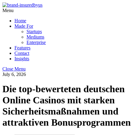
Menu
Home
Made For
Startups
Mediums
Enterprise
Features
Contact
Insights
Close Menu
July 6, 2026
Die top-bewerteten deutschen
Online Casinos mit starken
Sicherheitsmaßnahmen und
attraktiven Bonusprogrammen