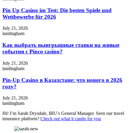
Pin Up Casino im Test: Die besten Spiele und
Wettbewerbe für 2026
July 21, 2026
landingham
Как выбрать выигрышные ставки на живые
события с Pinco casino?
July 21, 2026
landingham
Pin-Up Casino в Казахстане: что нового в 2026
году?
July 21, 2026
landingham
Hi! I’m Sarah Drysdale, IBU’s General Manager. Seen our travel
insurance platform?
Check out what it cando for you