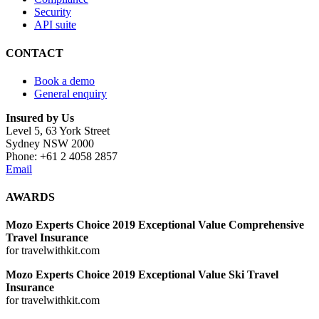
Security
API suite
CONTACT
Book a demo
General enquiry
Insured by Us
Level 5, 63 York Street
Sydney NSW 2000
Phone: +61 2 4058 2857
Email
AWARDS
Mozo Experts Choice 2019 Exceptional Value Comprehensive
Travel Insurance
for travelwithkit.com
Mozo Experts Choice 2019 Exceptional Value Ski Travel
Insurance
for travelwithkit.com