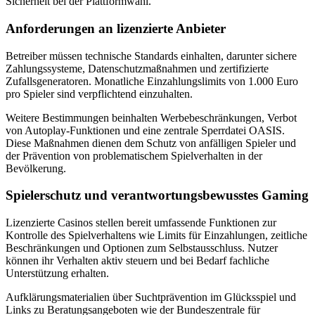
Sicherheit bei der Plattformwahl.
Anforderungen an lizenzierte Anbieter
Betreiber müssen technische Standards einhalten, darunter sichere
Zahlungssysteme, Datenschutzmaßnahmen und zertifizierte
Zufallsgeneratoren. Monatliche Einzahlungslimits von 1.000 Euro
pro Spieler sind verpflichtend einzuhalten.
Weitere Bestimmungen beinhalten Werbebeschränkungen, Verbot
von Autoplay-Funktionen und eine zentrale Sperrdatei OASIS.
Diese Maßnahmen dienen dem Schutz von anfälligen Spieler und
der Prävention von problematischem Spielverhalten in der
Bevölkerung.
Spielerschutz und verantwortungsbewusstes Gaming
Lizenzierte Casinos stellen bereit umfassende Funktionen zur
Kontrolle des Spielverhaltens wie Limits für Einzahlungen, zeitliche
Beschränkungen und Optionen zum Selbstausschluss. Nutzer
können ihr Verhalten aktiv steuern und bei Bedarf fachliche
Unterstützung erhalten.
Aufklärungsmaterialien über Suchtprävention im Glücksspiel und
Links zu Beratungsangeboten wie der Bundeszentrale für