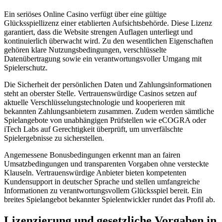
Ein seriöses Online Casino verfügt über eine gültige
Glücksspiellizenz einer etablierten Aufsichtsbehörde. Diese Lizenz
garantiert, dass die Website strengen Auflagen unterliegt und
kontinuierlich überwacht wird. Zu den wesentlichen Eigenschaften
gehören klare Nutzungsbedingungen, verschlüsselte
Datenübertragung sowie ein verantwortungsvoller Umgang mit
Spielerschutz.
Die Sicherheit der persönlichen Daten und Zahlungsinformationen
steht an oberster Stelle. Vertrauenswürdige Casinos setzen auf
aktuelle Verschlüsselungstechnologie und kooperieren mit
bekannten Zahlungsanbietern zusammen. Zudem werden sämtliche
Spielangebote von unabhängigen Prüfstellen wie eCOGRA oder
iTech Labs auf Gerechtigkeit überprüft, um unverfälschte
Spielergebnisse zu sicherstellen.
Angemessene Bonusbedingungen erkennt man an fairen
Umsatzbedingungen und transparenten Vorgaben ohne versteckte
Klauseln. Vertrauenswürdige Anbieter bieten kompetenten
Kundensupport in deutscher Sprache und stellen umfangreiche
Informationen zu verantwortungsvollem Glücksspiel bereit. Ein
breites Spielangebot bekannter Spielentwickler rundet das Profil ab.
Lizenzierung und gesetzliche Vorgaben in