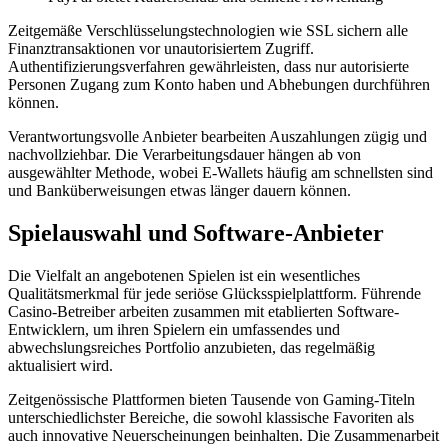
Zeitgemäße Verschlüsselungstechnologien wie SSL sichern alle
Finanztransaktionen vor unautorisiertem Zugriff.
Authentifizierungsverfahren gewährleisten, dass nur autorisierte
Personen Zugang zum Konto haben und Abhebungen durchführen
können.
Verantwortungsvolle Anbieter bearbeiten Auszahlungen zügig und
nachvollziehbar. Die Verarbeitungsdauer hängen ab von
ausgewählter Methode, wobei E-Wallets häufig am schnellsten sind
und Banküberweisungen etwas länger dauern können.
Spielauswahl und Software-Anbieter
Die Vielfalt an angebotenen Spielen ist ein wesentliches
Qualitätsmerkmal für jede seriöse Glücksspielplattform. Führende
Casino-Betreiber arbeiten zusammen mit etablierten Software-
Entwicklern, um ihren Spielern ein umfassendes und
abwechslungsreiches Portfolio anzubieten, das regelmäßig
aktualisiert wird.
Zeitgenössische Plattformen bieten Tausende von Gaming-Titeln
unterschiedlichster Bereiche, die sowohl klassische Favoriten als
auch innovative Neuerscheinungen beinhalten. Die Zusammenarbeit