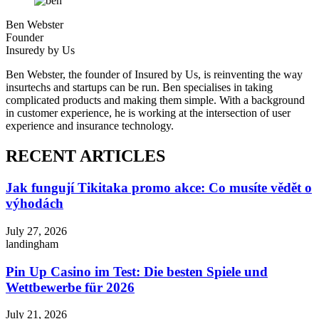
Ben Webster
Founder
Insuredy by Us
Ben Webster, the founder of Insured by Us, is reinventing the way
insurtechs and startups can be run. Ben specialises in taking
complicated products and making them simple. With a background
in customer experience, he is working at the intersection of user
experience and insurance technology.
RECENT ARTICLES
Jak fungují Tikitaka promo akce: Co musíte vědět o
výhodách
July 27, 2026
landingham
Pin Up Casino im Test: Die besten Spiele und
Wettbewerbe für 2026
July 21, 2026