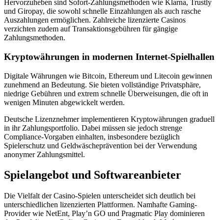
Hervorzuheben sind Sofort-Zahlungsmethoden wie Klarna, Trustly
und Giropay, die sowohl schnelle Einzahlungen als auch rasche
Auszahlungen ermöglichen. Zahlreiche lizenzierte Casinos
verzichten zudem auf Transaktionsgebühren für gängige
Zahlungsmethoden.
Kryptowährungen in modernen Internet-Spielhallen
Digitale Währungen wie Bitcoin, Ethereum und Litecoin gewinnen
zunehmend an Bedeutung. Sie bieten vollständige Privatsphäre,
niedrige Gebühren und extrem schnelle Überweisungen, die oft in
wenigen Minuten abgewickelt werden.
Deutsche Lizenznehmer implementieren Kryptowährungen graduell
in ihr Zahlungsportfolio. Dabei müssen sie jedoch strenge
Compliance-Vorgaben einhalten, insbesondere bezüglich
Spielerschutz und Geldwäscheprävention bei der Verwendung
anonymer Zahlungsmittel.
Spielangebot und Softwareanbieter
Die Vielfalt der Casino-Spielen unterscheidet sich deutlich bei
unterschiedlichen lizenzierten Plattformen. Namhafte Gaming-
Provider wie NetEnt, Play’n GO und Pragmatic Play dominieren