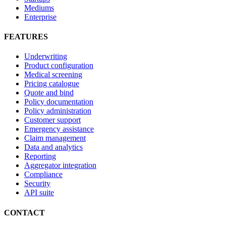
Mediums
Enterprise
FEATURES
Underwriting
Product configuration
Medical screening
Pricing catalogue
Quote and bind
Policy documentation
Policy administration
Customer support
Emergency assistance
Claim management
Data and analytics
Reporting
Aggregator integration
Compliance
Security
API suite
CONTACT