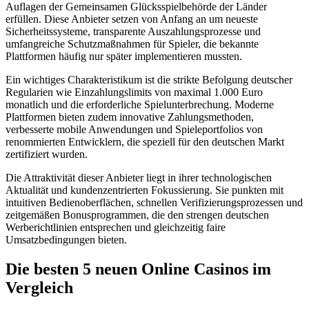
Auflagen der Gemeinsamen Glücksspielbehörde der Länder
erfüllen. Diese Anbieter setzen von Anfang an um neueste
Sicherheitssysteme, transparente Auszahlungsprozesse und
umfangreiche Schutzmaßnahmen für Spieler, die bekannte
Plattformen häufig nur später implementieren mussten.
Ein wichtiges Charakteristikum ist die strikte Befolgung deutscher
Regularien wie Einzahlungslimits von maximal 1.000 Euro
monatlich und die erforderliche Spielunterbrechung. Moderne
Plattformen bieten zudem innovative Zahlungsmethoden,
verbesserte mobile Anwendungen und Spieleportfolios von
renommierten Entwicklern, die speziell für den deutschen Markt
zertifiziert wurden.
Die Attraktivität dieser Anbieter liegt in ihrer technologischen
Aktualität und kundenzentrierten Fokussierung. Sie punkten mit
intuitiven Bedienoberflächen, schnellen Verifizierungsprozessen und
zeitgemäßen Bonusprogrammen, die den strengen deutschen
Werberichtlinien entsprechen und gleichzeitig faire
Umsatzbedingungen bieten.
Die besten 5 neuen Online Casinos im
Vergleich