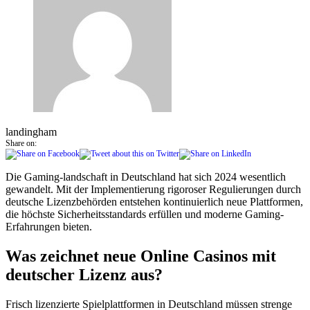
landingham
Share on:
Die Gaming-landschaft in Deutschland hat sich 2024 wesentlich
gewandelt. Mit der Implementierung rigoroser Regulierungen durch
deutsche Lizenzbehörden entstehen kontinuierlich neue Plattformen,
die höchste Sicherheitsstandards erfüllen und moderne Gaming-
Erfahrungen bieten.
Was zeichnet neue Online Casinos mit
deutscher Lizenz aus?
Frisch lizenzierte Spielplattformen in Deutschland müssen strenge