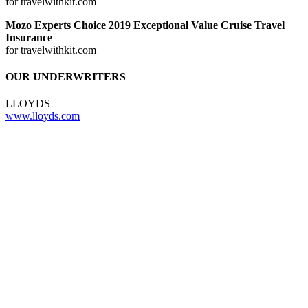
for travelwithkit.com
Mozo Experts Choice 2019 Exceptional Value Cruise Travel
Insurance
for travelwithkit.com
OUR UNDERWRITERS
LLOYDS
www.lloyds.com