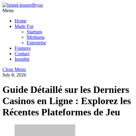
Menu
Home
Made For
Startups
Mediums
Enterprise
Features
Contact
Insights
Close Menu
July 8, 2026
Guide Détaillé sur les Derniers
Casinos en Ligne : Explorez les
Récentes Plateformes de Jeu