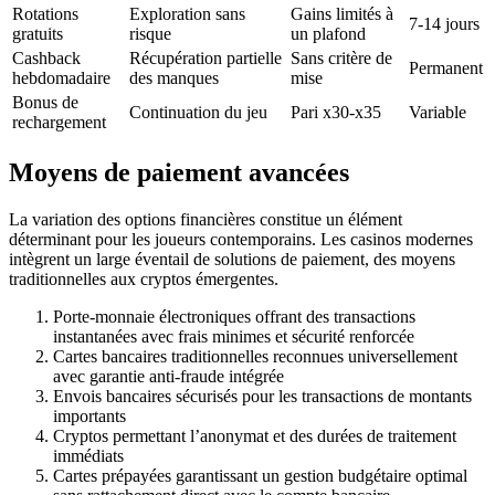
Rotations
Exploration sans
Gains limités à
7-14 jours
gratuits
risque
un plafond
Cashback
Récupération partielle
Sans critère de
Permanent
hebdomadaire
des manques
mise
Bonus de
Continuation du jeu
Pari x30-x35
Variable
rechargement
Moyens de paiement avancées
La variation des options financières constitue un élément
déterminant pour les joueurs contemporains. Les casinos modernes
intègrent un large éventail de solutions de paiement, des moyens
traditionnelles aux cryptos émergentes.
Porte-monnaie électroniques offrant des transactions
instantanées avec frais minimes et sécurité renforcée
Cartes bancaires traditionnelles reconnues universellement
avec garantie anti-fraude intégrée
Envois bancaires sécurisés pour les transactions de montants
importants
Cryptos permettant l’anonymat et des durées de traitement
immédiats
Cartes prépayées garantissant un gestion budgétaire optimal