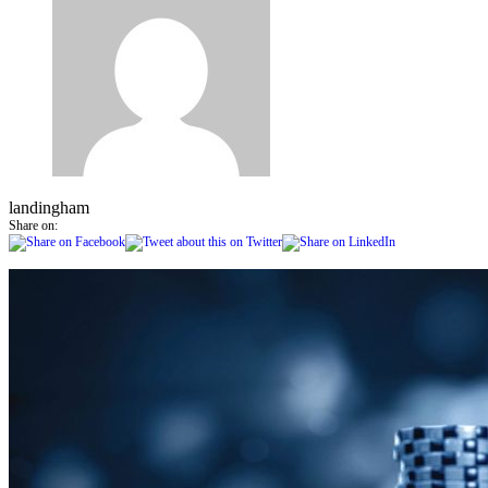
landingham
Share on: