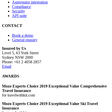
Aggregator integration
Compliance
Security
API suite
CONTACT
Book a demo
General enquiry
Insured by Us
Level 5, 63 York Street
Sydney NSW 2000
Phone: +61 2 4058 2857
Email
AWARDS
Mozo Experts Choice 2019 Exceptional Value Comprehensive
Travel Insurance
for travelwithkit.com
Mozo Experts Choice 2019 Exceptional Value Ski Travel
Insurance