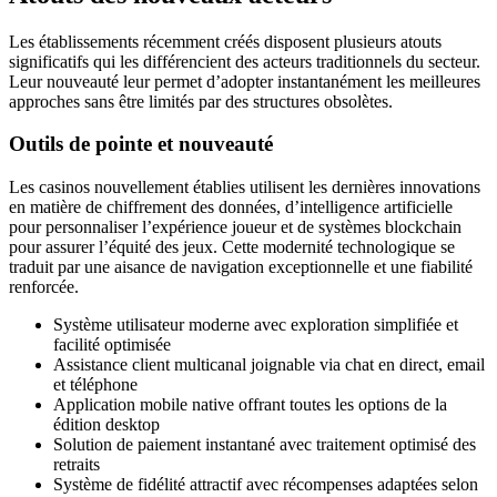
Les établissements récemment créés disposent plusieurs atouts
significatifs qui les différencient des acteurs traditionnels du secteur.
Leur nouveauté leur permet d’adopter instantanément les meilleures
approches sans être limités par des structures obsolètes.
Outils de pointe et nouveauté
Les casinos nouvellement établies utilisent les dernières innovations
en matière de chiffrement des données, d’intelligence artificielle
pour personnaliser l’expérience joueur et de systèmes blockchain
pour assurer l’équité des jeux. Cette modernité technologique se
traduit par une aisance de navigation exceptionnelle et une fiabilité
renforcée.
Système utilisateur moderne avec exploration simplifiée et
facilité optimisée
Assistance client multicanal joignable via chat en direct, email
et téléphone
Application mobile native offrant toutes les options de la
édition desktop
Solution de paiement instantané avec traitement optimisé des
retraits
Système de fidélité attractif avec récompenses adaptées selon