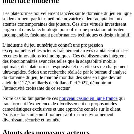
interface moderne
Les plateformes nouvellement lancées sur le domaine du jeu en ligne
se démarquent par leur méthode novatrice et leur adaptation aux
attentes contemporaines des joueurs. Ces sites virtuels investissent
largement dans la technologie pour offrir une prestation utilisateur
incomparable, fusionnant performances techniques et design intuitif.
L’industrie du jeu numérique connaît une progression
exceptionnelle, et les acteurs fraîchement arrivés capitalisent sur les
récentes innovations technologiques. Ces établissements intègrent
des fonctionnalités avancées telles que la adaptabilité mobile
optimale, des plateformes responsive et des vitesses de chargement
ultra-rapides. Selon une recherche réalisée par le bureau d’analyse
du domaine du jeu, le marché mondial des sites en ligne devrait
atteindre 127,3 milliards de dollars d’ici 2027, démontrant
l’attractivité croissante de ce secteur.
Notre casino fait partie de ces
nouveau casino en ligne france
qui
transforment l’expérience de divertissement en proposant des
caractéristiques exclusives et une approche centrée sur le client.
Nous mettons un soin d’honneur à offrir un environnement
divertissant sécurisé et honnête.
Atouts des nouveaux acteurs