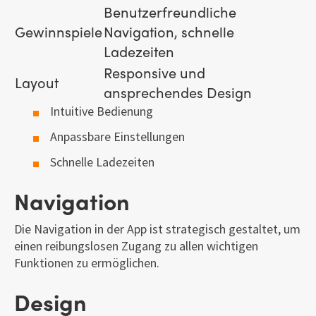
Benutzerfreundliche
Gewinnspiele
Navigation, schnelle
Ladezeiten
Responsive und
Layout
ansprechendes Design
Intuitive Bedienung
Anpassbare Einstellungen
Schnelle Ladezeiten
Navigation
Die Navigation in der App ist strategisch gestaltet, um
einen reibungslosen Zugang zu allen wichtigen
Funktionen zu ermöglichen.
Design