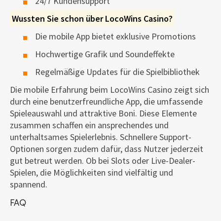
24/7 Kundensupport
Wussten Sie schon über LocoWins Casino?
Die mobile App bietet exklusive Promotions
Hochwertige Grafik und Soundeffekte
Regelmäßige Updates für die Spielbibliothek
Die mobile Erfahrung beim LocoWins Casino zeigt sich
durch eine benutzerfreundliche App, die umfassende
Spieleauswahl und attraktive Boni. Diese Elemente
zusammen schaffen ein ansprechendes und
unterhaltsames Spielerlebnis. Schnellere Support-
Optionen sorgen zudem dafür, dass Nutzer jederzeit
gut betreut werden. Ob bei Slots oder Live-Dealer-
Spielen, die Möglichkeiten sind vielfältig und
spannend.
FAQ