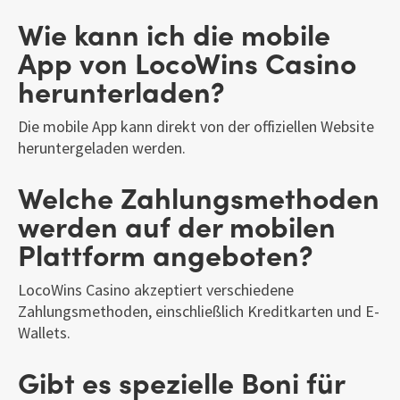
Wie kann ich die mobile
App von LocoWins Casino
herunterladen?
Die mobile App kann direkt von der offiziellen Website
heruntergeladen werden.
Welche Zahlungsmethoden
werden auf der mobilen
Plattform angeboten?
LocoWins Casino akzeptiert verschiedene
Zahlungsmethoden, einschließlich Kreditkarten und E-
Wallets.
Gibt es spezielle Boni für