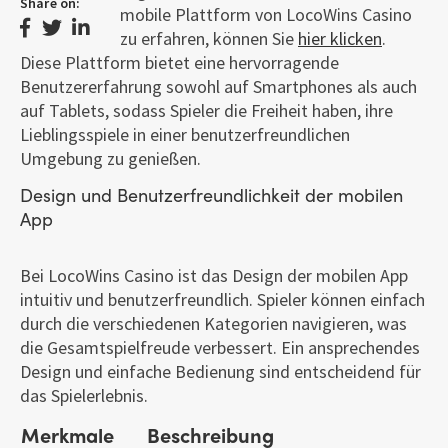
Share on:
mobile Plattform von LocoWins Casino
zu erfahren, können Sie
hier klicken
.
Diese Plattform bietet eine hervorragende
Benutzererfahrung sowohl auf Smartphones als auch
auf Tablets, sodass Spieler die Freiheit haben, ihre
Lieblingsspiele in einer benutzerfreundlichen
Umgebung zu genießen.
Design und Benutzerfreundlichkeit der mobilen
App
Bei LocoWins Casino ist das Design der mobilen App
intuitiv und benutzerfreundlich. Spieler können einfach
durch die verschiedenen Kategorien navigieren, was
die Gesamtspielfreude verbessert. Ein ansprechendes
Design und einfache Bedienung sind entscheidend für
das Spielerlebnis.
Merkmale
Beschreibung