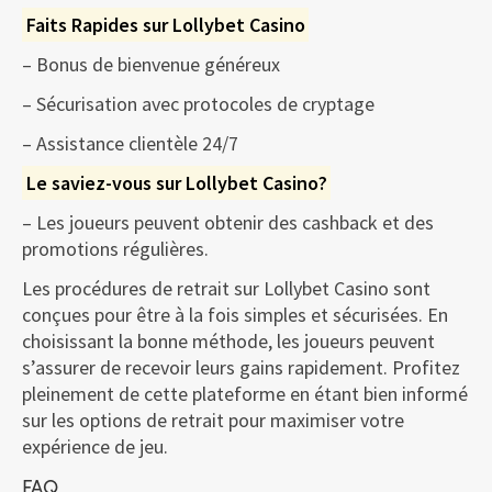
Faits Rapides sur Lollybet Casino
– Bonus de bienvenue généreux
– Sécurisation avec protocoles de cryptage
– Assistance clientèle 24/7
Le saviez-vous sur Lollybet Casino?
– Les joueurs peuvent obtenir des cashback et des
promotions régulières.
Les procédures de retrait sur Lollybet Casino sont
conçues pour être à la fois simples et sécurisées. En
choisissant la bonne méthode, les joueurs peuvent
s’assurer de recevoir leurs gains rapidement. Profitez
pleinement de cette plateforme en étant bien informé
sur les options de retrait pour maximiser votre
expérience de jeu.
FAQ