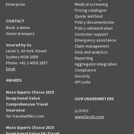
Enterprise
Medical screening
Pricing catalogue
Quote and bind
CONTACT
Policy documentation
Book a demo
Policy administration
General enquiry
Customer support
Emergency assistance
Insured by Us
Claim management
Level 5, 63 York Street
Data and analytics
Sydney NSW 2000
Reporting
Phone: +61 2 4058 2857
Aggregator integration
Email
Compliance
Security
AWARDS
API suite
Mozo Experts Choice 2019
Exceptional Value
OUR UNDERWRITERS
Comprehensive Travel
Insurance
LLOYDS
for travelwithkit.com
www.lloyds.com
Mozo Experts Choice 2019
Exceptional Value Ski Travel