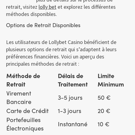
retrait, visitez
lolly bet
et explorez les différentes
méthodes disponibles.
Options de Retrait Disponibles
Les utilisateurs de Lollybet Casino bénéficient de
plusieurs options de retrait qui s’adaptent à leurs
préférences financières. Voici un aperçu des
principales méthodes de retrait :
Méthode de
Délais de
Limite
Retrait
Traitement
Minimum
Virement
3-5 jours
50 €
Bancaire
Carte de Crédit
1-3 jours
20 €
Portefeuilles
Instantané
10 €
Électroniques