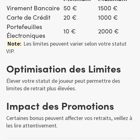
Virement Bancaire
50 €
1500 €
Carte de Crédit
20 €
1000 €
Portefeuilles
10 €
2000 €
Électroniques
Note:
Les limites peuvent varier selon votre statut
VIP.
Optimisation des Limites
Élever votre statut de joueur peut permettre des
limites de retrait plus élevées.
Impact des Promotions
Certaines bonus peuvent affecter vos retraits, veillez à
les lire attentivement.