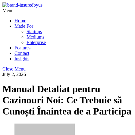
Menu
Home
Made For
Startups
Mediums
Enterprise
Features
Contact
Insights
Close Menu
July 2, 2026
Manual Detaliat pentru
Cazinouri Noi: Ce Trebuie să
Cunoști Înaintea de a Participa