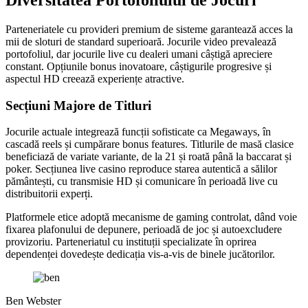
Parteneriatele cu provideri premium de sisteme garantează acces la
mii de sloturi de standard superioară. Jocurile video prevalează
portofoliul, dar jocurile live cu dealeri umani câștigă apreciere
constant. Opțiunile bonus inovatoare, câștigurile progresive și
aspectul HD creează experiențe atractive.
Secțiuni Majore de Titluri
Jocurile actuale integrează funcții sofisticate ca Megaways, în
cascadă reels și cumpărare bonus features. Titlurile de masă clasice
beneficiază de variate variante, de la 21 și roată până la baccarat și
poker. Secțiunea live casino reproduce starea autentică a sălilor
pământești, cu transmisie HD și comunicare în perioadă live cu
distribuitorii experți.
Platformele etice adoptă mecanisme de gaming controlat, dând voie
fixarea plafonului de depunere, perioadă de joc și autoexcludere
provizoriu. Parteneriatul cu instituții specializate în oprirea
dependenței dovedește dedicația vis-a-vis de binele jucătorilor.
Ben Webster