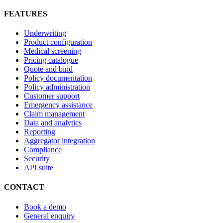
FEATURES
Underwriting
Product configuration
Medical screening
Pricing catalogue
Quote and bind
Policy documentation
Policy administration
Customer support
Emergency assistance
Claim management
Data and analytics
Reporting
Aggregator integration
Compliance
Security
API suite
CONTACT
Book a demo
General enquiry