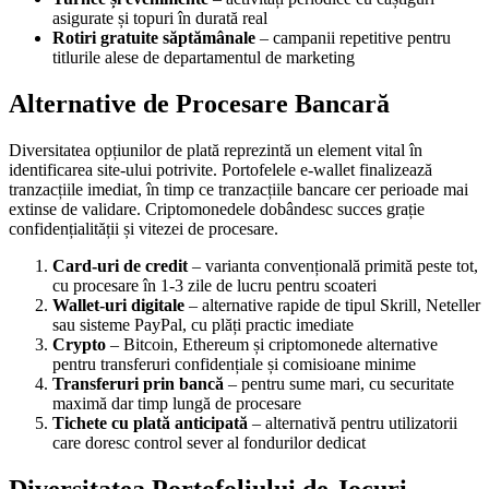
asigurate și topuri în durată real
Rotiri gratuite săptămânale
– campanii repetitive pentru
titlurile alese de departamentul de marketing
Alternative de Procesare Bancară
Diversitatea opțiunilor de plată reprezintă un element vital în
identificarea site-ului potrivite. Portofelele e-wallet finalizează
tranzacțiile imediat, în timp ce tranzacțiile bancare cer perioade mai
extinse de validare. Criptomonedele dobândesc succes grație
confidențialității și vitezei de procesare.
Card-uri de credit
– varianta convențională primită peste tot,
cu procesare în 1-3 zile de lucru pentru scoateri
Wallet-uri digitale
– alternative rapide de tipul Skrill, Neteller
sau sisteme PayPal, cu plăți practic imediate
Crypto
– Bitcoin, Ethereum și criptomonede alternative
pentru transferuri confidențiale și comisioane minime
Transferuri prin bancă
– pentru sume mari, cu securitate
maximă dar timp lungă de procesare
Tichete cu plată anticipată
– alternativă pentru utilizatorii
care doresc control sever al fondurilor dedicat
Diversitatea Portofoliului de Jocuri