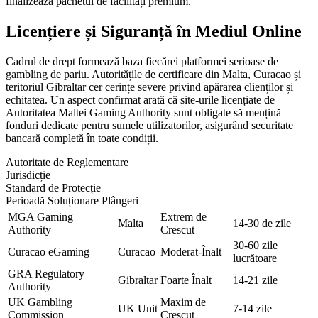
finalizează pachetul de facilități premium.
Licențiere și Siguranță în Mediul Online
Cadrul de drept formează baza fiecărei platformei serioase de
gambling de pariu. Autoritățile de certificare din Malta, Curacao și
teritoriul Gibraltar cer cerințe severe privind apărarea clienților și
echitatea. Un aspect confirmat arată că site-urile licențiate de
Autoritatea Maltei Gaming Authority sunt obligate să mențină
fonduri dedicate pentru sumele utilizatorilor, asigurând securitate
bancară completă în toate condiții.
Autoritate de Reglementare
Jurisdicție
Standard de Protecție
Perioadă Soluționare Plângeri
MGA Gaming
Extrem de
Malta
14-30 de zile
Authority
Crescut
30-60 zile
Curacao eGaming
Curacao
Moderat-Înalt
lucrătoare
GRA Regulatory
Gibraltar
Foarte Înalt
14-21 zile
Authority
UK Gambling
Maxim de
UK Unit
7-14 zile
Commission
Crescut