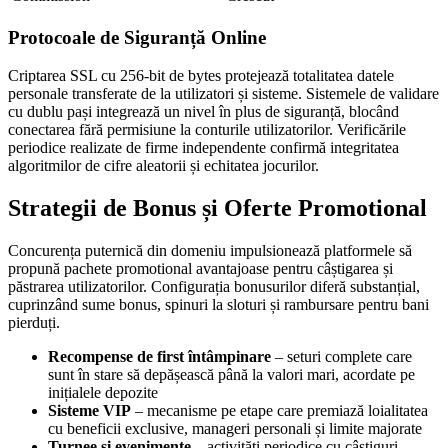
Protocoale de Siguranță Online
Criptarea SSL cu 256-bit de bytes protejează totalitatea datele
personale transferate de la utilizatori și sisteme. Sistemele de validare
cu dublu pași integrează un nivel în plus de siguranță, blocând
conectarea fără permisiune la conturile utilizatorilor. Verificările
periodice realizate de firme independente confirmă integritatea
algoritmilor de cifre aleatorii și echitatea jocurilor.
Strategii de Bonus și Oferte Promotional
Concurența puternică din domeniu impulsionează platformele să
propună pachete promotional avantajoase pentru câștigarea și
păstrarea utilizatorilor. Configurația bonusurilor diferă substanțial,
cuprinzând sume bonus, spinuri la sloturi și rambursare pentru bani
pierduți.
Recompense de first întâmpinare
– seturi complete care
sunt în stare să depășească până la valori mari, acordate pe
inițialele depozite
Sisteme VIP
– mecanisme pe etape care premiază loialitatea
cu beneficii exclusive, manageri personali și limite majorate
Turnee și evenimente
– activități periodice cu câștiguri