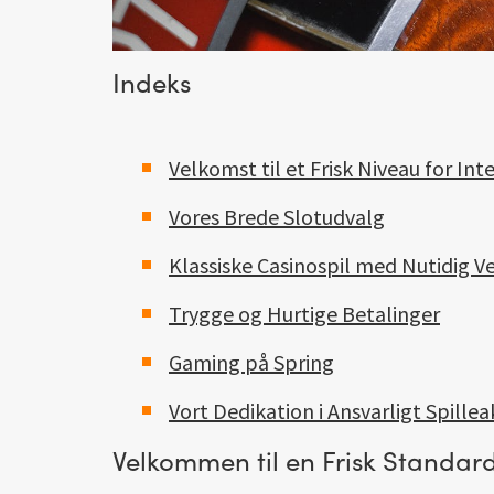
Indeks
Velkomst til et Frisk Niveau for In
Vores Brede Slotudvalg
Klassiske Casinospil med Nutidig V
Trygge og Hurtige Betalinger
Gaming på Spring
Vort Dedikation i Ansvarligt Spillea
Velkommen til en Frisk Standar