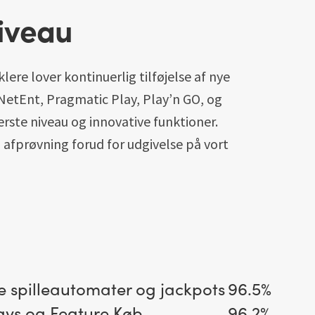
Niveau
ere lover kontinuerlig tilføjelse af nye
NetEnt, Pragmatic Play, Play’n GO, og
erste niveau og innovative funktioner.
afprøvning forud for udgivelse på vort
 spilleautomater og jackpots
96.5%
s og Feature Køb
96,2%