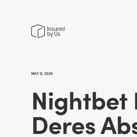
MAY 8, 2026
Nightbet 
Deres Abs