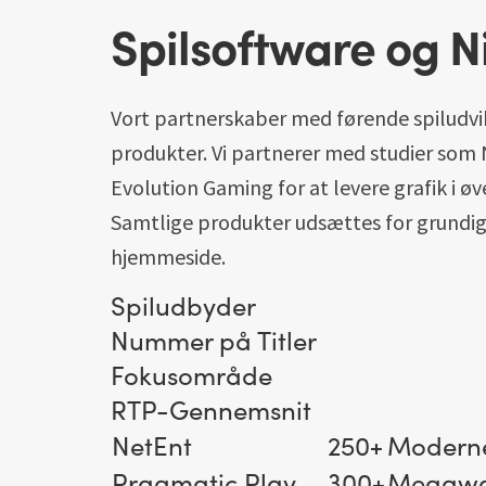
Spilsoftware og 
Vort partnerskaber med førende spiludvikl
produkter. Vi partnerer med studier som 
Evolution Gaming for at levere grafik i øv
Samtlige produkter udsættes for grundig 
hjemmeside.
Spiludbyder
Nummer på Titler
Fokusområde
RTP-Gennemsnit
NetEnt
250+
Moderne
Pragmatic Play
300+
Megaway