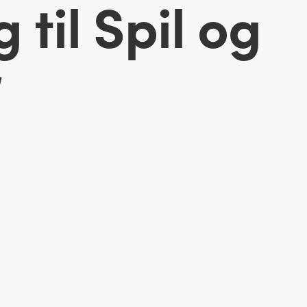
 til Spil og
r