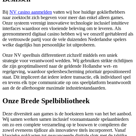
Bij
NV casino aanmelden
vatten wij hoe huidige gokliefhebbers
naar zoektocht zich begeven voor meer dan enkel alleen games.
Onze systeem verenigt innovatieve technologie inclusief intuïtieve
interfaces waardoor een vloeiende beleving om te leveren. Als
gerenommeerd digitaal casino hebben wij we onszelf geëtableerd als
de vertrouwde partij voor de vele duizenden Nederlandse spelers
welke dagelijks hun persoonlijke lot uitproberen.
Onze NV speelhuis differentieert zichzelf middels een uniek
strategie voor verantwoord wedden. Wij gebruiken strikte richtlijnen
die zijn geoptimaliseerd naar de geldende Hollandse wet- en
regelgeving, waardoor spelersbescherming prioritair gepositioneerd
staat. Dit impliceert dat iedere iedere transactie, elk individueel spel
en tevens elk type communicatie op ons speelplatform beantwoordt
aan de de allerhoogste maximale industriestandaarden.
Onze Brede Spelbibliotheek
Deze diversiteit aan games is de hoeksteen kern van het het aanbod.
Wij samen werken samen inclusief vooraanstaande spelaanbieders
om zo een complete verzameling op te bouwen te compileren die
zowel eveneens tijdloze als innovatieve titels incorporeert. Vanaf
klassieke gokkasten tot geavanceerde digitale slots met de talrijke