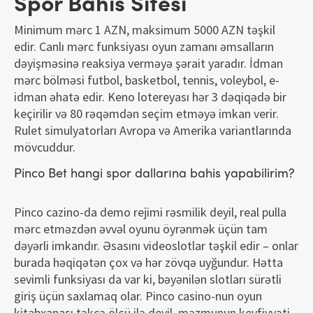
Spor Bahis Sitesi
Minimum mərc 1 AZN, maksimum 5000 AZN təşkil
edir. Canlı mərc funksiyası oyun zamanı əmsalların
dəyişməsinə reaksiya verməyə şərait yaradır. İdman
mərc bölməsi futbol, basketbol, tennis, voleybol, e-
idman əhatə edir. Keno lotereyası hər 3 dəqiqədə bir
keçirilir və 80 rəqəmdən seçim etməyə imkan verir.
Rulet simulyatorları Avropa və Amerika variantlarında
mövcuddur.
Pinco Bet hangi spor dallarına bahis yapabilirim?
Pinco cazino-da demo rejimi rəsmilik deyil, real pulla
mərc etməzdən əvvəl oyunu öyrənmək üçün tam
dəyərli imkandır. Əsasını videoslotlar təşkil edir – onlar
burada həqiqətən çox və hər zövqə uyğundur. Hətta
sevimli funksiyası da var ki, bəyənilən slotları sürətli
giriş üçün saxlamaq olar. Pinco casino-nun oyun
kitabxanası təkcə ölçü ilə deyil, məzmunun keyfiyyəti