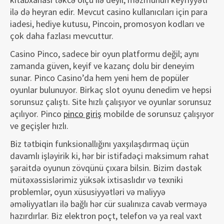
ilə də heyran edir. Mevcut casino kullanıcıları için para
iadesi, hediye kutusu, Pincoin, promosyon kodları ve
çok daha fazlası mevcuttur.
Casino Pinco, sadece bir oyun platformu değil; aynı
zamanda güven, keyif ve kazanç dolu bir deneyim
sunar. Pinco Casino’da hem yeni hem de popüler
oyunlar bulunuyor. Birkaç slot oyunu denedim ve hepsi
sorunsuz çalıştı. Site hızlı çalışıyor ve oyunlar sorunsuz
açılıyor. Pinco
pinco giriş
mobilde de sorunsuz çalışıyor
ve geçişler hızlı.
Biz tətbiqin funksionallığını yaxşılaşdırmaq üçün
davamlı işləyirik ki, hər bir istifadəçi maksimum rahat
şəraitdə oyunun zövqünü çıxara bilsin. Bizim dəstək
mütəxəssislərimiz yüksək ixtisaslıdır və texniki
problemlər, oyun xüsusiyyətləri və maliyyə
əməliyyatları ilə bağlı hər cür sualınıza cavab verməyə
hazırdırlar. Biz elektron poçt, telefon və ya real vaxt