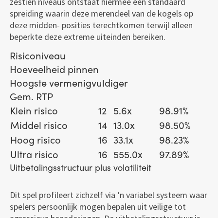
zestien niveaus ontstaat hiermee een standaard
spreiding waarin deze merendeel van de kogels op
deze midden- posities terechtkomen terwijl alleen
beperkte deze extreme uiteinden bereiken.
Risiconiveau
Hoeveelheid pinnen
Hoogste vermenigvuldiger
Gem. RTP
Klein risico
12
5.6x
98.91%
Middel risico
14
13.0x
98.50%
Hoog risico
16
33.1x
98.23%
Ultra risico
16
555.0x
97.89%
Uitbetalingsstructuur plus volatiliteit
Dit spel profileert zichzelf via ‘n variabel systeem waar
spelers persoonlijk mogen bepalen uit veilige tot