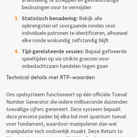
beslissingen voor te vermijden
Statistisch benadering:
Bekijk alle
opbrengsten uit voorgaande rondes voor
individuele patronen te identificeren, alhoewel
elke ronde wiskundig zelfstandig blijft
Tijd-gerelateerde sessies:
Bepaal gefixeerde
speeltijden op via strikte grenzen voor
onbedachtzaam handelen tegen gaan
Technical details met RTP-waarden
Ons spelsysteem functioneert op één officiële Toeval
Number Generator die iedere milliseconde duizenden
toevallige cijfers genereert. Deze systeem bepaalt
deze precieze paden bij elke bal met quantum toeval
voor fundament, waardoor manipuleren dan wel
manipulatie tech ondoenlijk maakt. Deze Return to