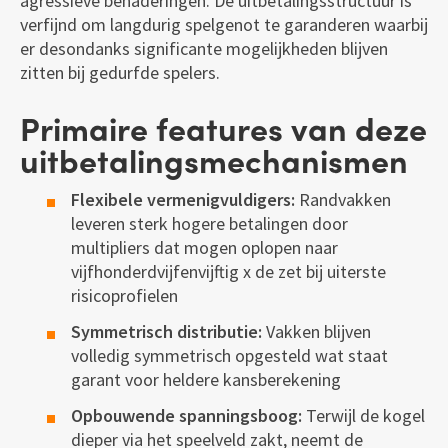
agressieve benaderingen. De uitbetalingsstructuur is
verfijnd om langdurig spelgenot te garanderen waarbij
er desondanks significante mogelijkheden blijven
zitten bij gedurfde spelers.
Primaire features van deze
uitbetalingsmechanismen
Flexibele vermenigvuldigers:
Randvakken
leveren sterk hogere betalingen door
multipliers dat mogen oplopen naar
vijfhonderdvijfenvijftig x de zet bij uiterste
risicoprofielen
Symmetrisch distributie:
Vakken blijven
volledig symmetrisch opgesteld wat staat
garant voor heldere kansberekening
Opbouwende spanningsboog:
Terwijl de kogel
dieper via het speelveld zakt, neemt de