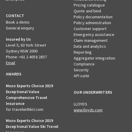
Pricing catalogue
Quote and bind
CONTACT
Policy documentation
Book a demo
Policy administration
General enquiry
Customer support
Emergency assistance
Insured by Us
Claim management
Level 5, 63 York Street
Data and analytics
Sydney NSW 2000
Reporting
Phone: +61 2 4058 2857
Aggregator integration
Email
Compliance
Security
AWARDS
API suite
Mozo Experts Choice 2019
Exceptional Value
OUR UNDERWRITERS
Comprehensive Travel
Insurance
LLOYDS
for travelwithkit.com
www.lloyds.com
Mozo Experts Choice 2019
Exceptional Value Ski Travel