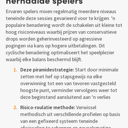
Ervaren spelers mixen regelmatig meerdere niveaus
teneinde deze sessies gevarieerd voor te krijgen. ‘n
populaire benadering wordt de schakelen uit kleine tot
hoog risiconiveaus waarbij prijzen van conservatieve
drops worden geherinvesteerd op agressieve
pogingen via kans op hogere uitbetalingen. Dit
cyclische benadering optimaliseert het speelplezier
waarbij elke balans beschermd blijft.
Deze piramidestrategie:
Start door minimale
zetten met hef op stapsgewijs na elke
overwinning tot een van tevoren vastgesteld
hoogste punt, verminder vervolgens weer tot
deze beginstand aansluitend aan ‘n verlies
Risico-roulatie methode:
Verwissel
methodisch uit verschillende profielen op basis
van een gefixeerd systeem teneinde
afwisseling te scheppen en gevoelsmatige