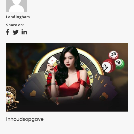
Landingham
Share on:
Inhoudsopgave