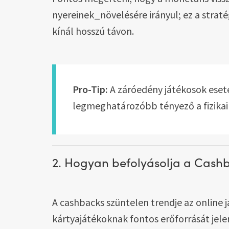
nyereinek_növelésére irányul; ez a straté
kínál hosszú távon.
Pro-Tip:
A záróedény játékosok eset
legmeghatározóbb tényező a fizikai 
2. Hogyan befolyásolja a Cashba
A cashbacks szüntelen trendje az online 
kártyajátékoknak fontos erőforrását jele