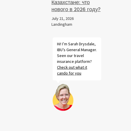
Казахстане: что
нового в 2026 году?
July 21, 2026
Landingham
Hi! I’m Sarah Drysdale,
IBU’s General Manager.
Seen our travel
insurance platform?
Check out what it
cando for you