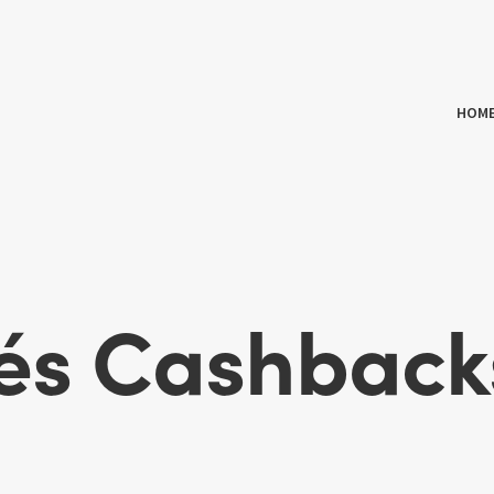
HOM
 és Cashback