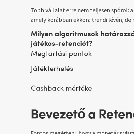
Több vállalat erre nem teljesen spórol: 
amely korábban ekkora trendi lévén, de n
Milyen algoritmusok határozz
játékos-retenciót?
Megtartási pontok
Játékterhelés
Cashback mértéke
Bevezető a Reten
Fontos megérteni, hogy a monetáris viss