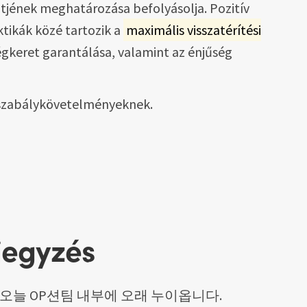
intjének meghatározása befolyásolja. Pozitív
tikák közé tartozik a
maximális visszatérítési
gkeret garantálása, valamint az énjűség
ékszabálykövetelményeknek.
jegyzés
t저희 오늘 OP션팀 내부에 오래 누이옵니다.