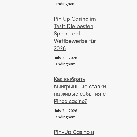
Landingham
Pin Up Casino im
Test: Die besten
Spiele und
Wettbewerbe für
2026
July 21, 2026
Landingham
Как выбрать
выигрышные ставки
на живые события с
Pinco casino?
July 21, 2026
Landingham
Pin-Up Casino в