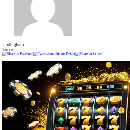
landingham
Share on: