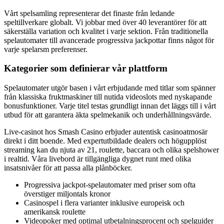
Vårt spelsamling representerar det finaste från ledande
speltillverkare globalt. Vi jobbar med över 40 leverantörer för att
säkerställa variation och kvalitet i varje sektion. Från traditionella
spelautomater till avancerade progressiva jackpottar finns något för
varje spelarsm preferenser.
Kategorier som definierar vår plattform
Spelautomater utgör basen i vårt erbjudande med titlar som spänner
från klassiska fruktmaskiner till nutida videoslots med nyskapande
bonusfunktioner. Varje titel testas grundligt innan det läggs till i vårt
utbud för att garantera äkta spelmekanik och underhållningsvärde.
Live-casinot hos Smash Casino erbjuder autentisk casinoatmosär
direkt i ditt boende. Med expertutbildade dealers och högupplöst
streaming kan du njuta av 21, roulette, baccara och olika spelshower
i realtid. Våra livebord är tillgängliga dygnet runt med olika
insatsnivåer för att passa alla plånböcker.
Progressiva jackpot-spelautomater med priser som ofta
överstiger miljontals kronor
Casinospel i flera varianter inklusive europeisk och
amerikansk roulette
Videopoker med optimal utbetalningsprocent och spelguider