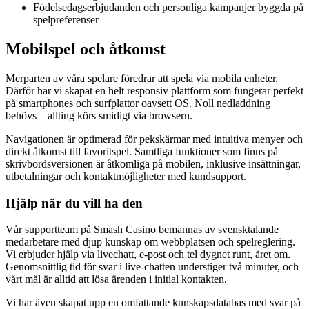
Födelsedagserbjudanden och personliga kampanjer byggda på
spelpreferenser
Mobilspel och åtkomst
Merparten av våra spelare föredrar att spela via mobila enheter.
Därför har vi skapat en helt responsiv plattform som fungerar perfekt
på smartphones och surfplattor oavsett OS. Noll nedladdning
behövs – allting körs smidigt via browsern.
Navigationen är optimerad för pekskärmar med intuitiva menyer och
direkt åtkomst till favoritspel. Samtliga funktioner som finns på
skrivbordsversionen är åtkomliga på mobilen, inklusive insättningar,
utbetalningar och kontaktmöjligheter med kundsupport.
Hjälp när du vill ha den
Vår supportteam på Smash Casino bemannas av svensktalande
medarbetare med djup kunskap om webbplatsen och spelreglering.
Vi erbjuder hjälp via livechatt, e-post och tel dygnet runt, året om.
Genomsnittlig tid för svar i live-chatten understiger två minuter, och
vårt mål är alltid att lösa ärenden i initial kontakten.
Vi har även skapat upp en omfattande kunskapsdatabas med svar på