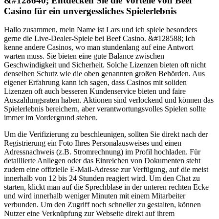
&#128640; Entdecken Sie die Vorteile von Beef
Casino für ein unvergessliches Spielerlebnis
Hallo zusammen, mein Name ist Lars und ich spiele besonders
gerne die Live-Dealer-Spiele bei Beef Casino. &#128588; Ich
kenne andere Casinos, wo man stundenlang auf eine Antwort
warten muss. Sie bieten eine gute Balance zwischen
Geschwindigkeit und Sicherheit. Solche Lizenzen bieten oft nicht
denselben Schutz wie die oben genannten großen Behörden. Aus
eigener Erfahrung kann ich sagen, dass Casinos mit soliden
Lizenzen oft auch besseren Kundenservice bieten und faire
Auszahlungsraten haben. Aktionen sind verlockend und können das
Spielerlebnis bereichern, aber verantwortungsvolles Spielen sollte
immer im Vordergrund stehen.
Um die Verifizierung zu beschleunigen, sollten Sie direkt nach der
Registrierung ein Foto Ihres Personalausweises und einen
Adressnachweis (z.B. Stromrechnung) im Profil hochladen. Für
detaillierte Anliegen oder das Einreichen von Dokumenten steht
zudem eine offizielle E-Mail-Adresse zur Verfügung, auf die meist
innerhalb von 12 bis 24 Stunden reagiert wird. Um den Chat zu
starten, klickt man auf die Sprechblase in der unteren rechten Ecke
und wird innerhalb weniger Minuten mit einem Mitarbeiter
verbunden. Um den Zugriff noch schneller zu gestalten, können
Nutzer eine Verknüpfung zur Webseite direkt auf ihrem