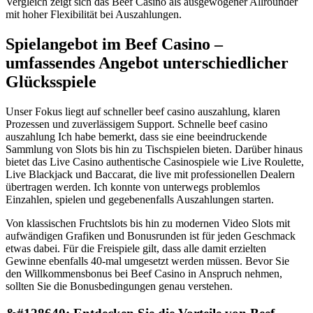
Vergleich zeigt sich das Beef Casino als ausgewogener Allrounder
mit hoher Flexibilität bei Auszahlungen.
Spielangebot im Beef Casino –
umfassendes Angebot unterschiedlicher
Glücksspiele
Unser Fokus liegt auf schneller beef casino auszahlung, klaren
Prozessen und zuverlässigem Support. Schnelle beef casino
auszahlung Ich habe bemerkt, dass sie eine beeindruckende
Sammlung von Slots bis hin zu Tischspielen bieten. Darüber hinaus
bietet das Live Casino authentische Casinospiele wie Live Roulette,
Live Blackjack und Baccarat, die live mit professionellen Dealern
übertragen werden. Ich konnte von unterwegs problemlos
Einzahlen, spielen und gegebenenfalls Auszahlungen starten.
Von klassischen Fruchtslots bis hin zu modernen Video Slots mit
aufwändigen Grafiken und Bonusrunden ist für jeden Geschmack
etwas dabei. Für die Freispiele gilt, dass alle damit erzielten
Gewinne ebenfalls 40-mal umgesetzt werden müssen. Bevor Sie
den Willkommensbonus bei Beef Casino in Anspruch nehmen,
sollten Sie die Bonusbedingungen genau verstehen.