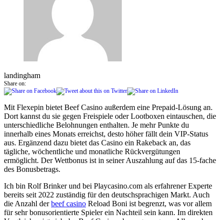
landingham
Share on:
Mit Flexepin bietet Beef Casino außerdem eine Prepaid-Lösung an.
Dort kannst du sie gegen Freispiele oder Lootboxen eintauschen, die
unterschiedliche Belohnungen enthalten. Je mehr Punkte du
innerhalb eines Monats erreichst, desto höher fällt dein VIP-Status
aus. Ergänzend dazu bietet das Casino ein Rakeback an, das
tägliche, wöchentliche und monatliche Rückvergütungen
ermöglicht. Der Wettbonus ist in seiner Auszahlung auf das 15-fache
des Bonusbetrags.
Ich bin Rolf Brinker und bei Playcasino.com als erfahrener Experte
bereits seit 2022 zuständig für den deutschsprachigen Markt. Auch
die Anzahl der
beef casino
Reload Boni ist begrenzt, was vor allem
für sehr bonusorientierte Spieler ein Nachteil sein kann. Im direkten